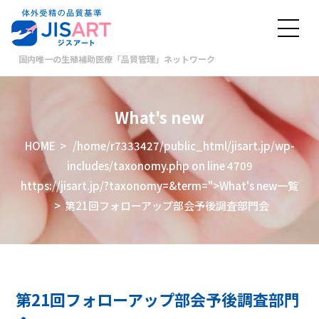
国内唯一の生殖補助医療「品質管理」ネットワーク
What's new
HOME
>
/home/r7333427/public_html/jisart.jp/wp-
includes/taxonomy.php on line
4709
https://jisart.jp/?taxonomy=&term=">What's new一覧
> 第21回フォローアップ部会予後調査部門会
第21回フォローアップ部会予後調査部門