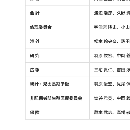
会 計
渡辺 浩彦、久野 
倫理委員会
宇津宮 隆史、小山
渉 外
松本 玲央奈、詠田
研 究
羽原 俊宏、中岡 
広 報
三宅 貴仁、吉田 
統計・児の長期予後
羽原 俊宏、見尾 
非配偶者間生殖医療委員会
塩谷 雅英、中岡 
保 険
蔵本 武志、高橋 