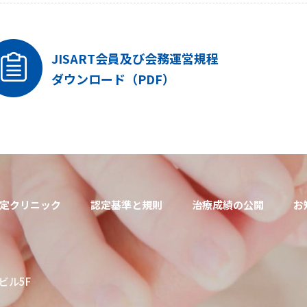
JISART会員及び会務運営規程
ダウンロード（PDF）
定クリニック
認定基準と規則
治療成績の公開
お
ビル5F