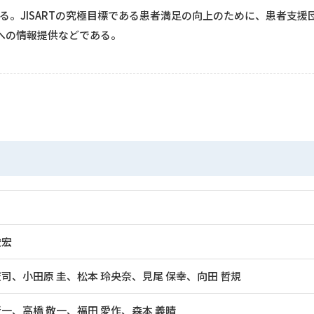
ある。JISARTの究極目標である患者満足の向上のために、患者支援
への情報提供などである。
俊宏
憲司、小田原 圭、松本 玲央奈、見尾 保幸、向田 哲規
賢一、高橋 敬一、福田 愛作、森本 義晴