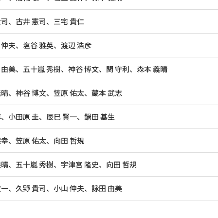
貴司、古井 憲司、三宅 貴仁
 伸夫、塩谷 雅英、渡辺 浩彦
 由美、五十嵐 秀樹、神谷 博文、関 守利、森本 義晴
義晴、神谷 博文、笠原 佑太、蔵本 武志
淳、小田原 圭、辰巳 賢一、鍋田 基生
保幸、笠原 佑太、向田 哲規
義晴、五十嵐 秀樹、宇津宮 隆史、向田 哲規
敬一、久野 貴司、小山 伸夫、詠田 由美