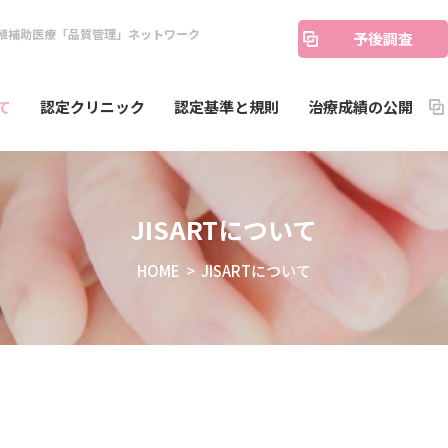
殖補助医療「品質管理」ネットワーク
予後調査
て
認定クリニック
認定基準と規則
治療成績の公開
JISARTについて
HOME
> JISARTについて