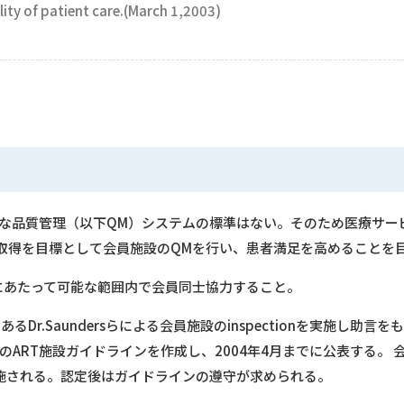
ity of patient care.(March 1,2003)
守
際的な品質管理（以下QM）システムの標準はない。そのため医療サービス
取得を目標として会員施設のQMを行い、患者満足を高めることを
にあたって可能な範囲内で会員同士協力すること。
ryであるDr.Saundersらによる会員施設のinspectionを実施
TのART施設ガイドラインを作成し、2004年4月までに公表する。 
って実施される。認定後はガイドラインの遵守が求められる。