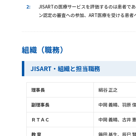
2:
JISARTの医療サービスを評価するのは患者で
ン認定の審査への参加、ART医療を受ける患者
組織（職務）
JISART・組織と担当職務
理事長
絹谷 正之
副理事長
中岡 義晴、羽原 
ＲＴＡＣ
中岡 義晴、古井 
教 育
鍋田 基生、辰巳 