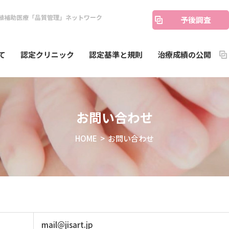
殖補助医療「品質管理」ネットワーク
予後調査
て
認定クリニック
認定基準と規則
治療成績の公開
お問い合わせ
HOME
> お問い合わせ
mail＠jisart.jp