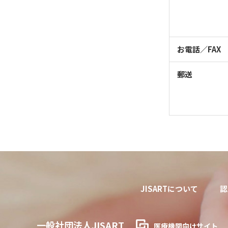
お電話／FAX
郵送
JISARTについて
認
一般社団法人JISART
医療機関向けサイト