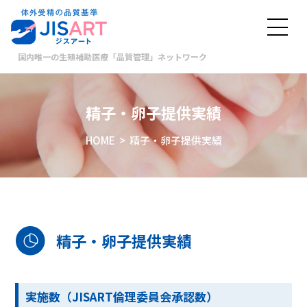
国内唯一の生殖補助医療「品質管理」ネットワーク
精子・卵子提供実績
HOME
> 精子・卵子提供実績
精子・卵子提供実績
実施数（JISART倫理委員会承認数）