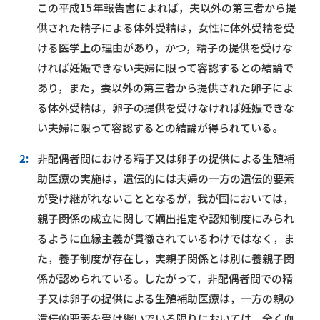
この平成15年報告書によれば，夫以外の第三者から提
供された精子による体外受精は，女性に体外受精を受
ける医学上の理由があり，かつ，精子の提供を受けな
ければ妊娠できない夫婦に限って容認するとの結論で
あり，また，妻以外の第三者から提供された卵子によ
る体外受精は，卵子の提供を受けなければ妊娠できな
い夫婦に限って容認するとの結論が得られている。
2:
非配偶者間における精子又は卵子の提供による生殖補
助医療の実施は，遺伝的には夫婦の一方の遺伝的要素
が受け継がれないこととなるが，我が国においては，
親子関係の成立に関して嫡出推定や認知制度にみられ
るように血縁主義が貫徹されているわけではなく，ま
た，養子制度が存在し，実親子関係とは別に養親子関
係が認められている。したがって，非配偶者間での精
子又は卵子の提供による生殖補助医療は，一方の親の
遺伝的要素を受け継いでいる限りにおいては，全く血