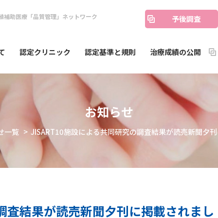
殖補助医療「品質管理」ネットワーク
予後調査
て
認定クリニック
認定基準と規則
治療成績の公開
お知らせ
せ一覧
> JISART10施設による共同研究の調査結果が読売新聞夕
究の調査結果が読売新聞夕刊に掲載されまし