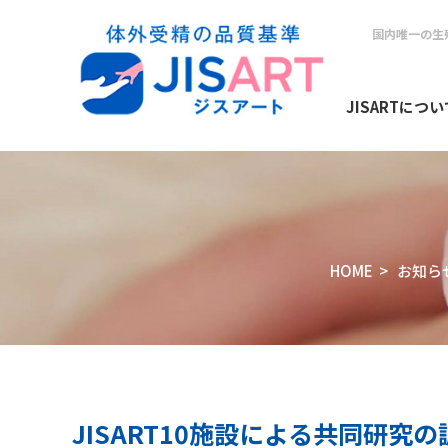
国内唯一の生
JISARTについ
HOME
>
お知ら
JISART10施設による共同研