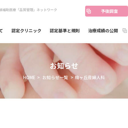
殖補助医療「品質管理」ネットワーク
予後調査
て
認定クリニック
認定基準と規則
治療成績の公開
お知らせ
HOME
>
お知らせ一覧
> 梅ヶ丘産婦人科