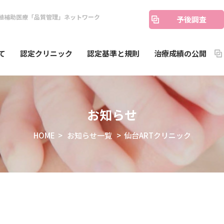
殖補助医療「品質管理」ネットワーク
予後調査
て
認定クリニック
認定基準と規則
治療成績の公開
お知らせ
HOME
>
お知らせ一覧
> 仙台ARTクリニック