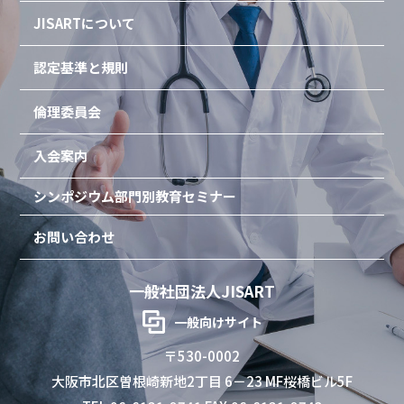
JISARTについて
認定基準と規則
倫理委員会
入会案内
シンポジウム
部門別教育セミナー
お問い合わせ
一般社団法人JISART
一般向けサイト
〒530-0002
大阪市北区曽根崎新地2丁目 6－23 MF桜橋ビル5F