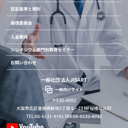
認定基準と規則
倫理委員会
入会案内
シンポジウム
部門別教育セミナー
お問い合わせ
一般社団法人JISART
一般向けサイト
〒530-0002
大阪市北区曽根崎新地2丁目 6－23 MF桜橋ビル5F
TEL:06-6131-9741 FAX:06-6131-9742